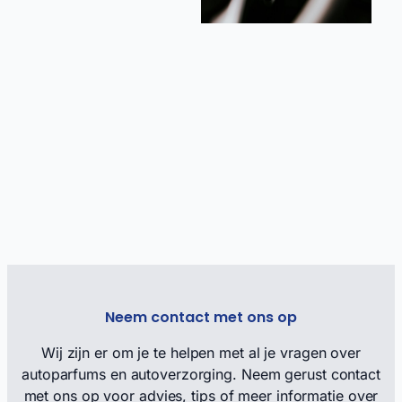
b
be
is
ve
a
1
G
re
R
M
Neem contact met ons op
Wij zijn er om je te helpen met al je vragen over
autoparfums en autoverzorging. Neem gerust contact
met ons op voor advies, tips of meer informatie over