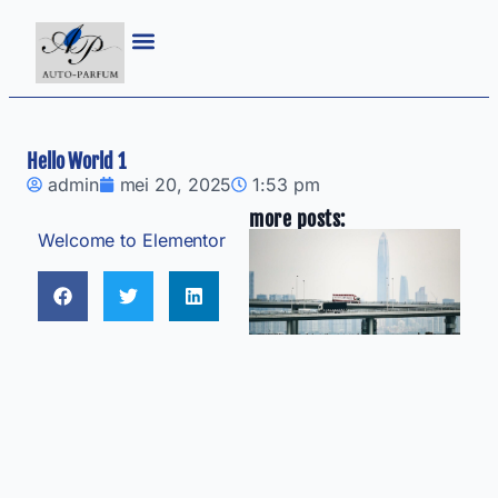
Hello World 1
admin
mei 20, 2025
1:53 pm
more posts:
S
Welcome to Elementor
d
la
e
v
sp
au
2
re
R